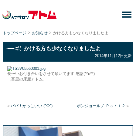
>
>
トップページ
お知らせ
かける方も少なくなりましたよ
かける方も少なくなりましたよ
2014年11月12日更新
長〜いお付き合いをさせて頂いてます 感謝(*^o^*)
（富里の床屋アトム）
«
パパ！かっこいい (^O^)
ボンジョールノ Ｐａｒｔ２
»