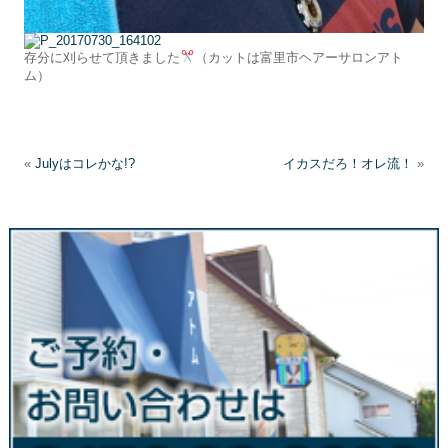
存分に刈らせて頂きました
（カットは富里市ヘアーサロンアト
ム）
«
Julyはコレかな!?
イカスだろ！オレ流！
»