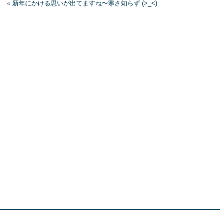
«
新年にかける思いが出てますね〜寒さ知らず (>_<)