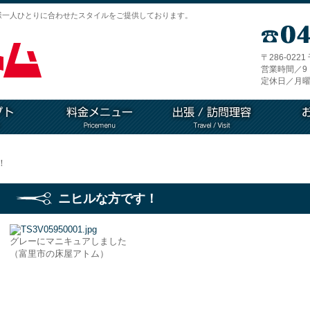
様一人ひとりに合わせたスタイルをご提供しております。
〒286-022
営業時間／9：
定休日／月曜
！
ニヒルな方です！
グレーにマニキュアしました
（富里市の床屋アトム）