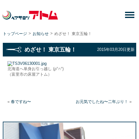
>
>
トップページ
お知らせ
めざせ！ 東京五輪！
めざせ！ 東京五輪！
2015年03月20日更新
北海道へ単身お引っ越し (ρ°∩°)
（富里市の床屋アトム）
«
春ですね〜
お元気でしたね〜二年ぶり！
»