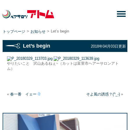
>
>
Let’s begin
トップページ
お知らせ
Let’s begin
2018年04月03日更新
やりたいこと 沢山あるねぇ~（カットは富里市ヘアーサロンアト
ム）
«
春一番 イェー
そよ風の誘惑？(^_-)
»