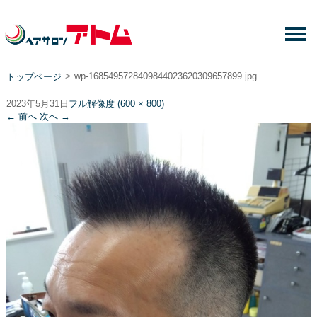
>
wp-1685495728409844023620309657899.jpg
トップページ
2023年5月31日
フル解像度 (600 × 800)
←
前へ
次へ
→