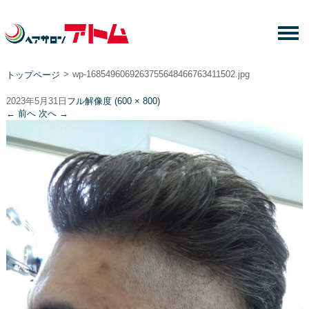
>
wp-1685496069263755648466763411502.jpg
トップページ
2023年5月31日
フル解像度 (600 × 800)
←
前へ
次へ
→