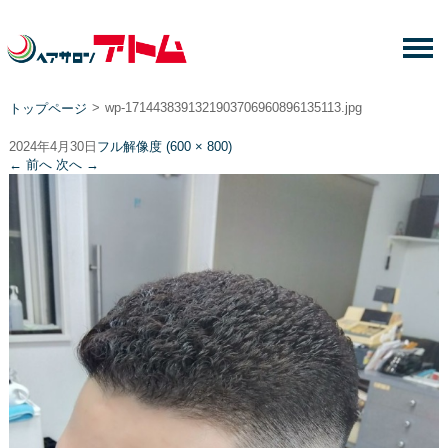
>
wp-1714438391321903706960896135113.jpg
トップページ
2024年4月30日
フル解像度 (600 × 800)
←
前へ
次へ
→