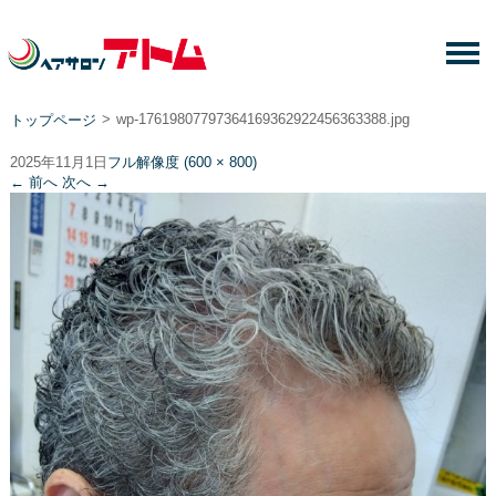
>
wp-17619807797364169362922456363388.jpg
トップページ
2025年11月1日
フル解像度 (600 × 800)
←
前へ
次へ
→