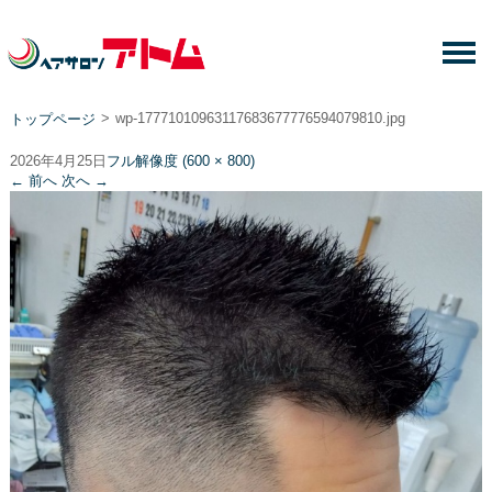
>
wp-17771010963117683677776594079810.jpg
トップページ
2026年4月25日
フル解像度 (600 × 800)
←
前へ
次へ
→